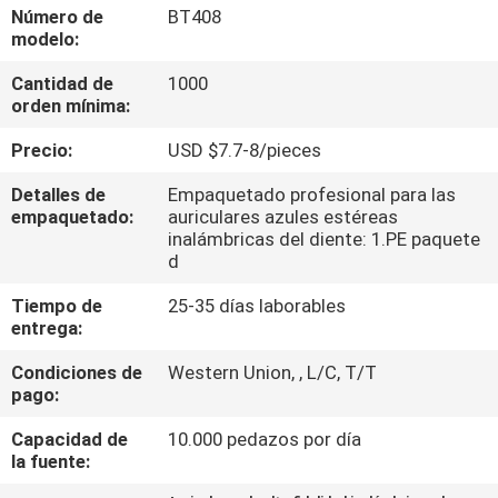
Número de
BT408
modelo:
CONTROL
Cantidad de
1000
DE
orden mínima:
CALIDAD
Precio:
USD $7.7-8/pieces
ÉNTRENOS
Detalles de
Empaquetado profesional para las
empaquetado:
auriculares azules estéreas
EN
inalámbricas del diente: 1.PE paquete
d
CONTACTO
Tiempo de
25-35 días laborables
CON
entrega:
Condiciones de
Western Union, , L/C, T/T
PIDA
pago:
UNA
Capacidad de
10.000 pedazos por día
CITA
la fuente: