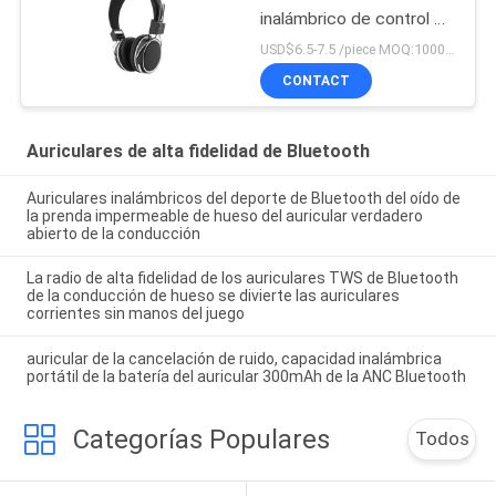
inalámbrico de control de
tacto del auricular para el
USD$6.5-7.5 /piece MOQ:1000 pedazos por artículos
deporte
CONTACT
Auriculares de alta fidelidad de Bluetooth
Auriculares inalámbricos del deporte de Bluetooth del oído de
la prenda impermeable de hueso del auricular verdadero
abierto de la conducción
La radio de alta fidelidad de los auriculares TWS de Bluetooth
de la conducción de hueso se divierte las auriculares
corrientes sin manos del juego
auricular de la cancelación de ruido, capacidad inalámbrica
portátil de la batería del auricular 300mAh de la ANC Bluetooth
Categorías Populares
Todos