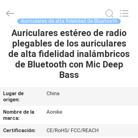
-
2025
Shengpai
Electronics
Co,ltd.
Auriculares de alta fidelidad de Bluetooth
All
Rights
Auriculares estéreo de radio
HOGAR
Reserved.
plegables de los auriculares
PRODUCTOS
de alta fidelidad inalámbricos
de Bluetooth con Mic Deep
SOBRE
Bass
NOSOTROS
Lugar de
China
origen:
VIAJE
DE
Nombre de la
Aonike
marca:
LA
Certificación:
CE/RoHS/ FCC/REACH
FÁBRICA